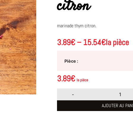
citron
marinade thym citron.
3.89
€
–
15.54
€
la pièce
Pièce
3.89
€
la pièce
-
AJOUTER AU PAN