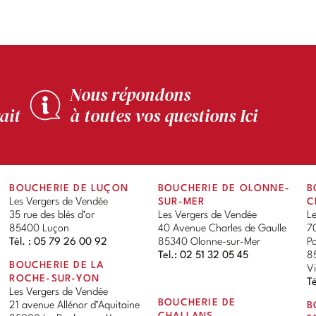
Nous répondons
ait
à toutes vos questions Ici
BOUCHERIE DE LUÇON
BOUCHERIE DE OLONNE-
B
Les Vergers de Vendée
SUR-MER
C
35 rue des blés d’or
Les Vergers de Vendée
L
85400 Luçon
40 Avenue Charles de Gaulle
7
Tél. : 05 79 26 00 92
85340 Olonne-sur-Mer
P
Tel.: 02 51 32 05 45
85
BOUCHERIE DE LA
V
ROCHE-SUR-YON
Té
Les Vergers de Vendée
BOUCHERIE DE
21 avenue Allénor d’Aquitaine
B
CHALLANS