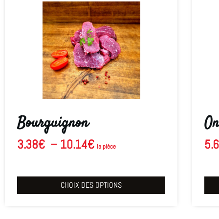
Bourguignon
On
3.38
€
–
10.14
€
5.
la pièce
CHOIX DES OPTIONS