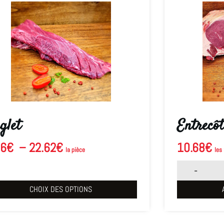
glet
Entrecôt
66
€
–
22.62
€
10.68
€
la pièce
les
-
CHOIX DES OPTIONS