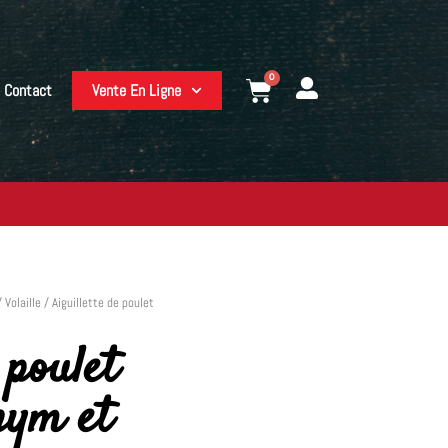
0
Contact
Vente En Ligne
/
Volaille
/ Aiguillette de poulet
 poulet
hym et