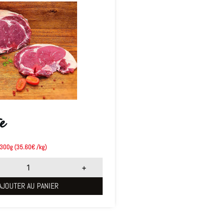
e
 300g (35.60€ /kg)
+
AJOUTER AU PANIER