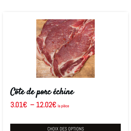
Côte de porc échine
3.01
€
–
12.02
€
la pièce
CHOIX DES OPTIONS