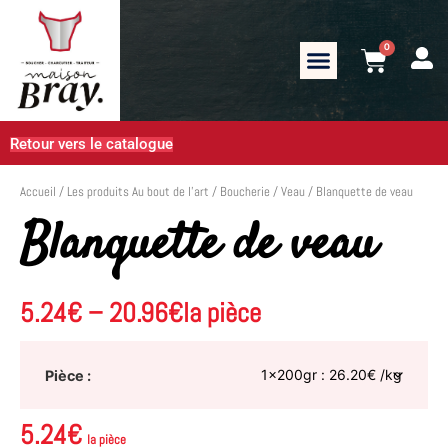
0
Retour vers le catalogue
Accueil
/
Les produits Au bout de l’art
/
Boucherie
/
Veau
/ Blanquette de veau
Blanquette de veau
5.24
€
–
20.96
€
la pièce
Pièce
5.24
€
la pièce