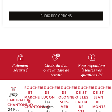
CHOIX DES OPTIONS
Paiement
Choix du lieu
Nous répondons
sécurisé
& de la date de
à toutes vos
retrait
questions Ici
BOUCHERIE
BOUCHERIE
BOUCHERIE
BOUCHERIE
BOUCHERI
ET
DE
DE
DE ST
DE ST
MARCHE
LUÇON
OLONNE-
GILLES
JEAN
LABORATOIRE
DE
Les
SUR-
CROIX
DE
CHANTONNAY
CHANTONNAY
Vergers
MER
DE
MONTS
24 Rue
Les
de
Les
VIE
Les