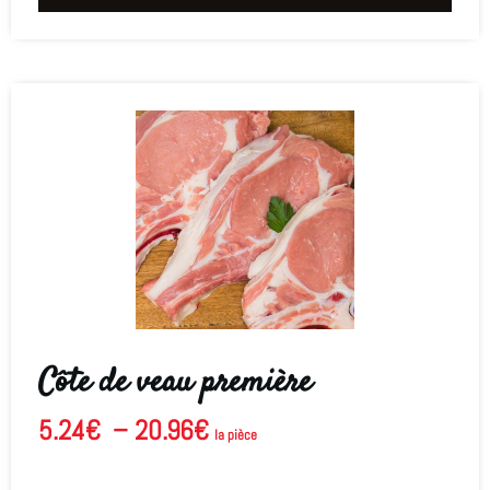
Côte de veau première
5.24
€
–
20.96
€
la pièce