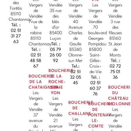
des
Vergers
Vendée
Vergers
Les
Vergers
Forêtis
de
35 rue
de
Vergers
de
85110
Vendée
des
Vendée
de
Vendée
Chantonnay
1 rue de
blés
40
Vendée
3 rue
Tél. :
la
d’or
Avenue
70
des
02 51
rabine
85400
Charles
boulevard
fileuses
31 27
85110
Luçon
de
Georges
85160
63
Chantonnay
Tél. :
Gaulle
Pompidou
St Jean
Tél. :
05 79
85340
85800
de
02 51
26 00
Olonne-
Saint-
Monts
48 58
92
sur-Mer
Gilles-
Tél. :
67
Tel.:
Croix-
02 72
BOUCHERIE
02 51
de-Vie
75 01
BOUCHERIE
DE LA
32 05
Tél. :
36
DE LA
ROCHE-
45
02 51
CHATAIGNERAIE
SUR-
BOUCHERI
60 37
Les
YON
DU
76
Vergers
Les
CHÂTEAU
BOUCHERIE
de
Vergers
BOUCHERIE
D'OLONN
DE
Vendée
de
DE
Les
CHALLANS
37
Vendée
FONTENAY-
Vergers
Les
avenue
21
LE-
de
Vergers
du
avenue
COMTE
Vendée
de