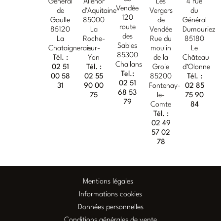
Général
Allénor
Les
4 rue
Vendée
de
d’Aquitaine
Vergers
du
120
Gaulle
85000
de
Général
route
85120
La
Vendée
Dumouriez
des
La
Roche-
Rue du
85180
Sables
Chataigneraie
sur-
moulin
Le
85300
Tél. :
Yon
de la
Château
Challans
02 51
Tél. :
Groie
d’Olonne
Tel.:
00 58
02 55
85200
Tél. :
02 51
31
90 00
Fontenay-
02 85
68 53
75
le-
75 90
79
Comte
84
Tél. :
02 49
57 02
78
Mentions légales
Informations cookies
Données personnelles
Conditions générales de vente