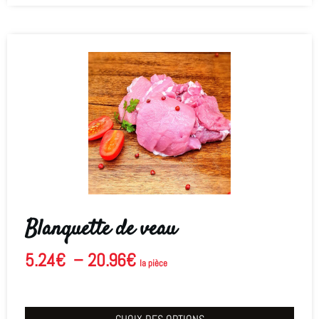
Blanquette de veau
5.24
€
–
20.96
€
la pièce