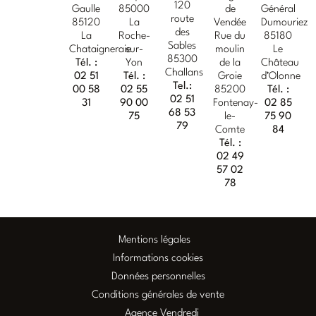
120
Gaulle
85000
de
Général
route
85120
La
Vendée
Dumouriez
des
La
Roche-
Rue du
85180
Sables
Chataigneraie
sur-
moulin
Le
85300
Tél. :
Yon
de la
Château
Challans
02 51
Tél. :
Groie
d’Olonne
Tel.:
00 58
02 55
85200
Tél. :
02 51
31
90 00
Fontenay-
02 85
68 53
75
le-
75 90
79
Comte
84
Tél. :
02 49
57 02
78
Mentions légales
Informations cookies
Données personnelles
Conditions générales de vente
Agence Vendredi