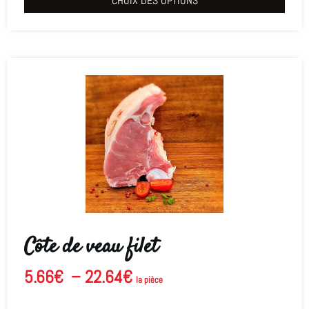
CHOIX DES OPTIONS
Côte de veau filet
5.66
€
–
22.64
€
la pièce