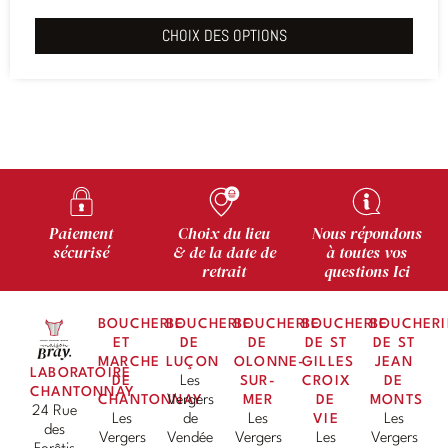
CHOIX DES OPTIONS
Paiement
Choix du lieu
Nous répondons
sécurisé
& de la date de
à toutes vos
retrait
questions Ici
BOUCHERIE
BOUCHERIE
BOUCHERIE
BOUCHERIE
BOUCHERI
ET
DE
DE
DE ST
DE ST
MARCHE
LUÇON
OLONNE-
GILLES
JEAN
LABORATOIRE
DE
Les
SUR-
CROIX
DE
CHANTONNAY
CHANTONNAY
Vergers
MER
DE
MONTS
24 Rue
Les
de
Les
VIE
Les
des
Vergers
Vendée
Vergers
Les
Vergers