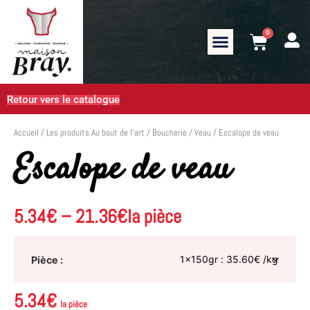
0
Retour vers le catalogue
Accueil
/
Les produits Au bout de l’art
/
Boucherie
/
Veau
/ Escalope de veau
Escalope de veau
5.34
€
–
21.36
€
la pièce
Pièce
5.34
€
la pièce