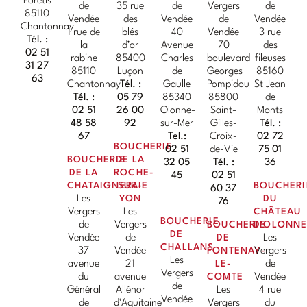
Forêtis
de
35 rue
de
Vergers
de
85110
Vendée
des
Vendée
de
Vendée
Chantonnay
1 rue de
blés
40
Vendée
3 rue
Tél. :
la
d’or
Avenue
70
des
02 51
rabine
85400
Charles
boulevard
fileuses
31 27
85110
Luçon
de
Georges
85160
63
Chantonnay
Tél. :
Gaulle
Pompidou
St Jean
Tél. :
05 79
85340
85800
de
02 51
26 00
Olonne-
Saint-
Monts
48 58
92
sur-Mer
Gilles-
Tél. :
67
Tel.:
Croix-
02 72
BOUCHERIE
02 51
de-Vie
75 01
BOUCHERIE
DE LA
32 05
Tél. :
36
DE LA
ROCHE-
45
02 51
CHATAIGNERAIE
SUR-
BOUCHERI
60 37
Les
YON
DU
76
Vergers
Les
CHÂTEAU
BOUCHERIE
de
Vergers
BOUCHERIE
D'OLONN
DE
Vendée
de
DE
Les
CHALLANS
37
Vendée
FONTENAY-
Vergers
Les
avenue
21
LE-
de
Vergers
du
avenue
COMTE
Vendée
de
Général
Allénor
Les
4 rue
Vendée
de
d’Aquitaine
Vergers
du