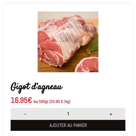
Gigot d’agneau
16.95
€
les 500gr (33.90 € /kg)
-
+
AJOUTER AU PANIER