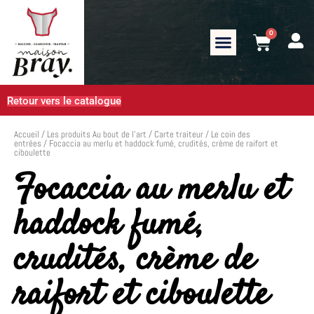
0
Retour vers le catalogue
Accueil
/
Les produits Au bout de l’art
/
Carte traiteur
/
Le coin des
entrées
/ Focaccia au merlu et haddock fumé, crudités, crème de raifort et
ciboulette
Focaccia au merlu et
haddock fumé,
crudités, crème de
raifort et ciboulette