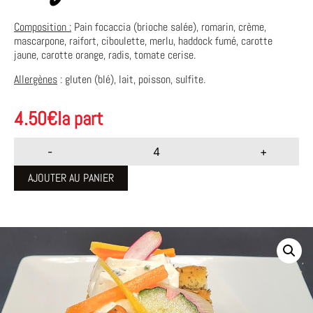
Composition :
Pain focaccia (brioche salée), romarin, crème,
mascarpone, raifort, ciboulette, merlu, haddock fumé, carotte
jaune, carotte orange, radis, tomate cerise.
Allergènes
: gluten (blé), lait, poisson, sulfite.
4.50
€
la part
-
+
AJOUTER AU PANIER