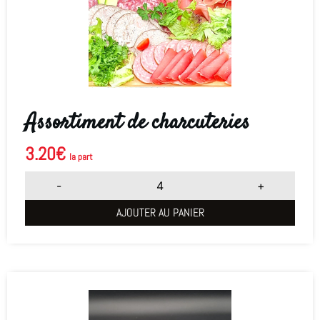
Assortiment de charcuteries
3.20
€
la part
-
+
AJOUTER AU PANIER