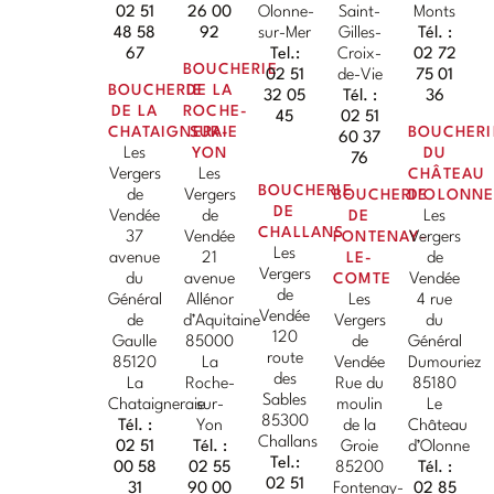
02 51
26 00
Olonne-
Saint-
Monts
48 58
92
sur-Mer
Gilles-
Tél. :
67
Tel.:
Croix-
02 72
BOUCHERIE
02 51
de-Vie
75 01
BOUCHERIE
DE LA
32 05
Tél. :
36
DE LA
ROCHE-
45
02 51
CHATAIGNERAIE
SUR-
BOUCHERI
60 37
Les
YON
DU
76
Vergers
Les
CHÂTEAU
BOUCHERIE
de
Vergers
BOUCHERIE
D'OLONN
DE
Vendée
de
DE
Les
CHALLANS
37
Vendée
FONTENAY-
Vergers
Les
avenue
21
LE-
de
Vergers
du
avenue
COMTE
Vendée
de
Général
Allénor
Les
4 rue
Vendée
de
d’Aquitaine
Vergers
du
120
Gaulle
85000
de
Général
route
85120
La
Vendée
Dumouriez
des
La
Roche-
Rue du
85180
Sables
Chataigneraie
sur-
moulin
Le
85300
Tél. :
Yon
de la
Château
Challans
02 51
Tél. :
Groie
d’Olonne
Tel.:
00 58
02 55
85200
Tél. :
02 51
31
90 00
Fontenay-
02 85