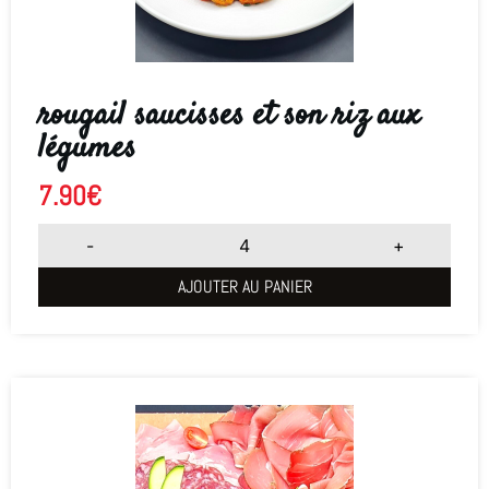
rougail saucisses et son riz aux
légumes
7.90
€
-
+
AJOUTER AU PANIER