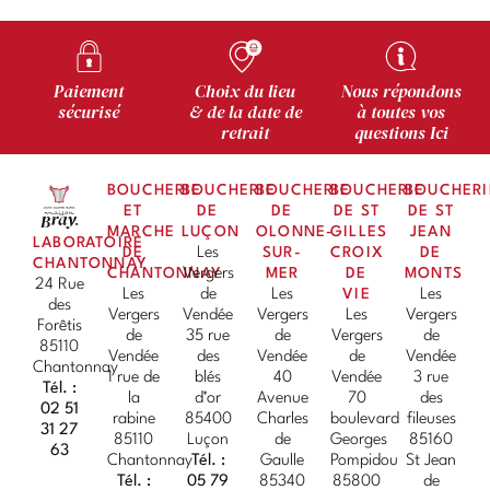
Paiement
Choix du lieu
Nous répondons
sécurisé
& de la date de
à toutes vos
retrait
questions Ici
BOUCHERIE
BOUCHERIE
BOUCHERIE
BOUCHERIE
BOUCHERI
ET
DE
DE
DE ST
DE ST
MARCHE
LUÇON
OLONNE-
GILLES
JEAN
LABORATOIRE
DE
Les
SUR-
CROIX
DE
CHANTONNAY
CHANTONNAY
Vergers
MER
DE
MONTS
24 Rue
Les
de
Les
VIE
Les
des
Vergers
Vendée
Vergers
Les
Vergers
Forêtis
de
35 rue
de
Vergers
de
85110
Vendée
des
Vendée
de
Vendée
Chantonnay
1 rue de
blés
40
Vendée
3 rue
Tél. :
la
d’or
Avenue
70
des
02 51
rabine
85400
Charles
boulevard
fileuses
31 27
85110
Luçon
de
Georges
85160
63
Chantonnay
Tél. :
Gaulle
Pompidou
St Jean
Tél. :
05 79
85340
85800
de