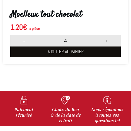
Moelleux tout chocolat
1.20
€
la pièce
-
+
AJOUTER AU PANIER
Paiement
Choix du lieu
Nous répondons
sécurisé
& de la date de
à toutes vos
retrait
questions Ici