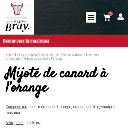
0
Retour vers le catalogue
Accueil
/
Les produits Au bout de l’art
/
Carte traiteur
/
Les plats
principaux
/ Mijoté de canard à l’orange
Mijoté de canard à
l’orange
Composition
:
sauté de canard, orange, oignon, carotte, vinaigre,
maïzena.
Allergènes
: sulfites.