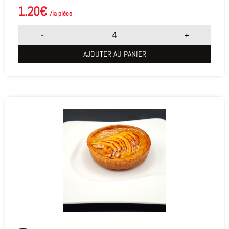
1.20
€
/la pièce
-
+
AJOUTER AU PANIER