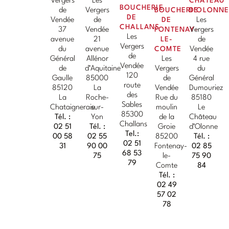
Vergers
Les
CHÂTEAU
BOUCHERIE
de
Vergers
BOUCHERIE
D'OLONN
DE
Vendée
de
DE
Les
CHALLANS
37
Vendée
FONTENAY-
Vergers
Les
avenue
21
LE-
de
Vergers
du
avenue
COMTE
Vendée
de
Général
Allénor
Les
4 rue
Vendée
de
d’Aquitaine
Vergers
du
120
Gaulle
85000
de
Général
route
85120
La
Vendée
Dumouriez
des
La
Roche-
Rue du
85180
Sables
Chataigneraie
sur-
moulin
Le
85300
Tél. :
Yon
de la
Château
Challans
02 51
Tél. :
Groie
d’Olonne
Tel.:
00 58
02 55
85200
Tél. :
02 51
31
90 00
Fontenay-
02 85
68 53
75
le-
75 90
79
Comte
84
Tél. :
02 49
57 02
78