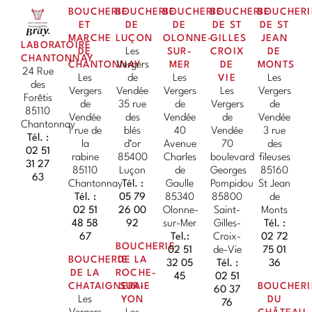
BOUCHERIE
BOUCHERIE
BOUCHERIE
BOUCHERIE
BOUCHERI
ET
DE
DE
DE ST
DE ST
MARCHE
LUÇON
OLONNE-
GILLES
JEAN
LABORATOIRE
DE
Les
SUR-
CROIX
DE
CHANTONNAY
CHANTONNAY
Vergers
MER
DE
MONTS
24 Rue
Les
de
Les
VIE
Les
des
Vergers
Vendée
Vergers
Les
Vergers
Forêtis
de
35 rue
de
Vergers
de
85110
Vendée
des
Vendée
de
Vendée
Chantonnay
1 rue de
blés
40
Vendée
3 rue
Tél. :
la
d’or
Avenue
70
des
02 51
rabine
85400
Charles
boulevard
fileuses
31 27
85110
Luçon
de
Georges
85160
63
Chantonnay
Tél. :
Gaulle
Pompidou
St Jean
Tél. :
05 79
85340
85800
de
02 51
26 00
Olonne-
Saint-
Monts
48 58
92
sur-Mer
Gilles-
Tél. :
67
Tel.:
Croix-
02 72
BOUCHERIE
02 51
de-Vie
75 01
BOUCHERIE
DE LA
32 05
Tél. :
36
DE LA
ROCHE-
45
02 51
CHATAIGNERAIE
SUR-
BOUCHERI
60 37
Les
YON
DU
76