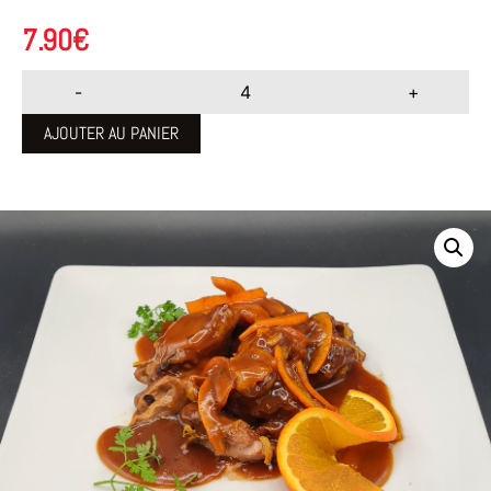
7.90
€
-
+
AJOUTER AU PANIER