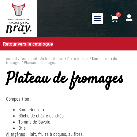
0
Retour vers le catalogue
Accueil
/
Les produits Au bout de l’art
/
Carte traiteur
/
Nos plateaux de
fromages
/ Plateau de fromages
Plateau de fromages
Composition :
Saint Nectaire
Bûche de chèvre cendrée
Tomme de Savoie
Brie
Allergènes
: lait, fruits à coques, sulfites.