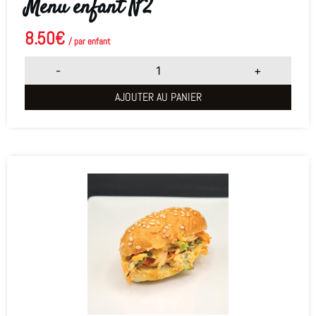
Menu enfant N°2
8.50
€
/ par enfant
-
+
AJOUTER AU PANIER