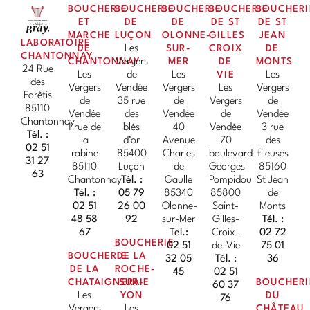
BOUCHERIE
BOUCHERIE
BOUCHERIE
BOUCHERIE
BOUCHERI
ET
DE
DE
DE ST
DE ST
MARCHE
LUÇON
OLONNE-
GILLES
JEAN
LABORATOIRE
DE
Les
SUR-
CROIX
DE
CHANTONNAY
CHANTONNAY
Vergers
MER
DE
MONTS
24 Rue
Les
de
Les
VIE
Les
des
Vergers
Vendée
Vergers
Les
Vergers
Forêtis
de
35 rue
de
Vergers
de
85110
Vendée
des
Vendée
de
Vendée
Chantonnay
1 rue de
blés
40
Vendée
3 rue
Tél. :
la
d’or
Avenue
70
des
02 51
rabine
85400
Charles
boulevard
fileuses
31 27
85110
Luçon
de
Georges
85160
63
Chantonnay
Tél. :
Gaulle
Pompidou
St Jean
Tél. :
05 79
85340
85800
de
02 51
26 00
Olonne-
Saint-
Monts
48 58
92
sur-Mer
Gilles-
Tél. :
67
Tel.:
Croix-
02 72
BOUCHERIE
02 51
de-Vie
75 01
BOUCHERIE
DE LA
32 05
Tél. :
36
DE LA
ROCHE-
45
02 51
CHATAIGNERAIE
SUR-
BOUCHERI
60 37
Les
YON
DU
76
Vergers
Les
CHÂTEAU