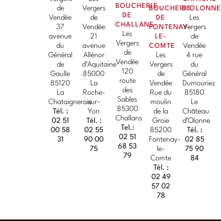
BOUCHERIE
de
Vergers
BOUCHERIE
D'OLONN
DE
Vendée
de
DE
Les
CHALLANS
37
Vendée
FONTENAY-
Vergers
Les
avenue
21
LE-
de
Vergers
du
avenue
COMTE
Vendée
de
Général
Allénor
Les
4 rue
Vendée
de
d’Aquitaine
Vergers
du
120
Gaulle
85000
de
Général
route
85120
La
Vendée
Dumouriez
des
La
Roche-
Rue du
85180
Sables
Chataigneraie
sur-
moulin
Le
85300
Tél. :
Yon
de la
Château
Challans
02 51
Tél. :
Groie
d’Olonne
Tel.:
00 58
02 55
85200
Tél. :
02 51
31
90 00
Fontenay-
02 85
68 53
75
le-
75 90
79
Comte
84
Tél. :
02 49
57 02
78