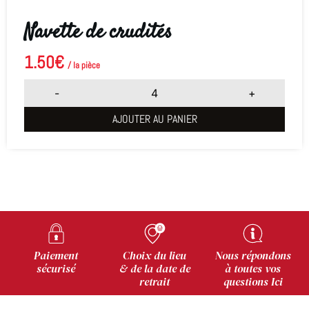
Navette de crudités
1.50
€
/ la pièce
-
+
AJOUTER AU PANIER
Paiement
Choix du lieu
Nous répondons
sécurisé
& de la date de
à toutes vos
retrait
questions Ici