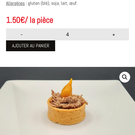
Allergènes
: gluten (blé), soja, lait, œuf.
1.50
€
/ la pièce
-
+
AJOUTER AU PANIER