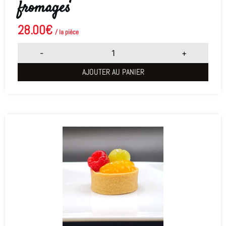
fromages
28.00
€
/ la pièce
-
+
AJOUTER AU PANIER