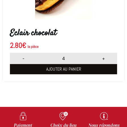
Eclair chocolat
2.80
€
la pièce
-
+
AJOUTER AU PANIER
Paiement
Choix du lieu
Nous répondons