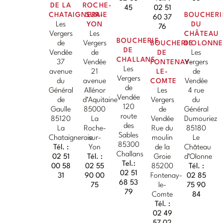
DE LA
ROCHE-
45
02 51
CHATAIGNERAIE
SUR-
BOUCHERI
60 37
Les
YON
DU
76
Vergers
Les
CHÂTEAU
BOUCHERIE
de
Vergers
BOUCHERIE
D'OLONN
DE
Vendée
de
DE
Les
CHALLANS
37
Vendée
FONTENAY-
Vergers
Les
avenue
21
LE-
de
Vergers
du
avenue
COMTE
Vendée
de
Général
Allénor
Les
4 rue
Vendée
de
d’Aquitaine
Vergers
du
120
Gaulle
85000
de
Général
route
85120
La
Vendée
Dumouriez
des
La
Roche-
Rue du
85180
Sables
Chataigneraie
sur-
moulin
Le
85300
Tél. :
Yon
de la
Château
Challans
02 51
Tél. :
Groie
d’Olonne
Tel.:
00 58
02 55
85200
Tél. :
02 51
31
90 00
Fontenay-
02 85
68 53
75
le-
75 90
79
Comte
84
Tél. :
02 49