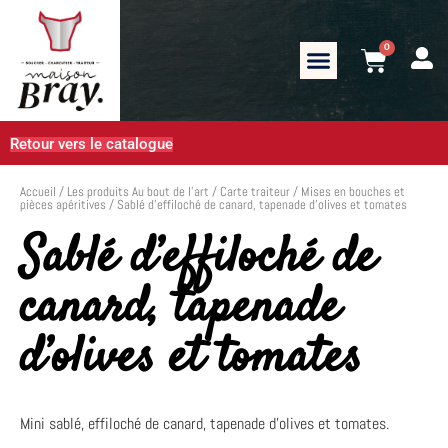
0
Retour vers le catalogue
Accueil
/
Les produits Au bout de l’art
/
Carte traiteur
/
Mises en bouches et
pièces apéritives
/ Sablé d’effiloché de canard, tapenade d’olives et tomates
Sablé d’effiloché de
canard, tapenade
d’olives et tomates
Mini sablé, effiloché de canard, tapenade d’olives et tomates.