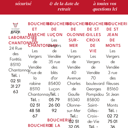
sécurisé
& de la date de
à toutes vos
retrait
questions Ici
BOUCHERIE
BOUCHERIE
BOUCHERIE
BOUCHERIE
BOUCHERI
ET
DE
DE
DE ST
DE ST
MARCHE
LUÇON
OLONNE-
GILLES
JEAN
LABORATOIRE
DE
Les
SUR-
CROIX
DE
CHANTONNAY
CHANTONNAY
Vergers
MER
DE
MONTS
24 Rue
Les
de
Les
VIE
Les
des
Vergers
Vendée
Vergers
Les
Vergers
Forêtis
de
35 rue
de
Vergers
de
85110
Vendée
des
Vendée
de
Vendée
Chantonnay
1 rue de
blés
40
Vendée
3 rue
Tél. :
la
d’or
Avenue
70
des
02 51
rabine
85400
Charles
boulevard
fileuses
31 27
85110
Luçon
de
Georges
85160
63
Chantonnay
Tél. :
Gaulle
Pompidou
St Jean
Tél. :
05 79
85340
85800
de
02 51
26 00
Olonne-
Saint-
Monts
48 58
92
sur-Mer
Gilles-
Tél. :
67
Tel.:
Croix-
02 72
BOUCHERIE
02 51
de-Vie
75 01
BOUCHERIE
DE LA
32 05
Tél. :
36