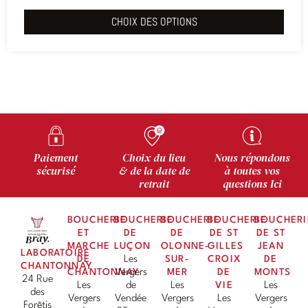
CHOIX DES OPTIONS
Paiement
Choix du lieu
Nous répondons
sécurisé
& de la date de
à toutes vos
retrait
questions Ici
BOUCHERIE
BOUCHERIE
BOUCHERIE
BOUCHERIE
BOUCHERI
ET
DE
DE
DE ST
DE ST
MARCHE
LUÇON
OLONNE-
GILLES
JEAN
LABORATOIRE
DE
Les
SUR-
CROIX
DE
CHANTONNAY
CHANTONNAY
Vergers
MER
DE
MONTS
24 Rue
Les
de
Les
VIE
Les
des
Vergers
Vendée
Vergers
Les
Vergers
Forêtis