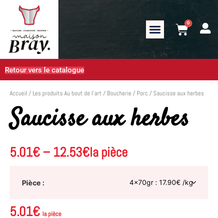
0
Retour vers le catalogue
Accueil
/
Les produits Au bout de l’art
/
Boucherie
/
Porc
/ Saucisse aux herbes
Saucisse aux herbes
5.01
€
–
12.53
€
la pièce
Pièce
5.01
€
la pièce