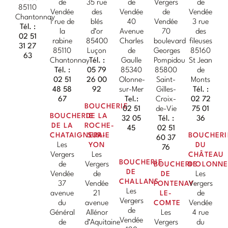
de
35 rue
de
Vergers
de
85110
Vendée
des
Vendée
de
Vendée
Chantonnay
1 rue de
blés
40
Vendée
3 rue
Tél. :
la
d’or
Avenue
70
des
02 51
rabine
85400
Charles
boulevard
fileuses
31 27
85110
Luçon
de
Georges
85160
63
Chantonnay
Tél. :
Gaulle
Pompidou
St Jean
Tél. :
05 79
85340
85800
de
02 51
26 00
Olonne-
Saint-
Monts
48 58
92
sur-Mer
Gilles-
Tél. :
67
Tel.:
Croix-
02 72
BOUCHERIE
02 51
de-Vie
75 01
BOUCHERIE
DE LA
32 05
Tél. :
36
DE LA
ROCHE-
45
02 51
CHATAIGNERAIE
SUR-
BOUCHERI
60 37
Les
YON
DU
76
Vergers
Les
CHÂTEAU
BOUCHERIE
de
Vergers
BOUCHERIE
D'OLONN
DE
Vendée
de
DE
Les
CHALLANS
37
Vendée
FONTENAY-
Vergers
Les
avenue
21
LE-
de
Vergers
du
avenue
COMTE
Vendée
de
Général
Allénor
Les
4 rue
Vendée
de
d’Aquitaine
Vergers
du