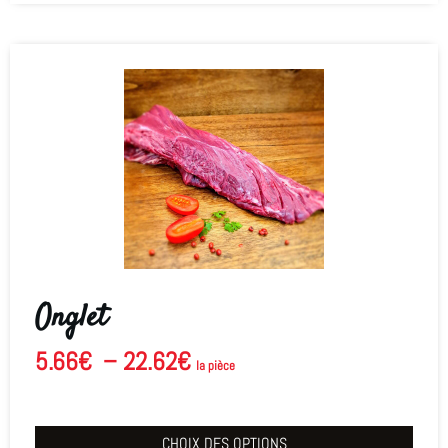
Onglet
5.66
€
–
22.62
€
la pièce
CHOIX DES OPTIONS