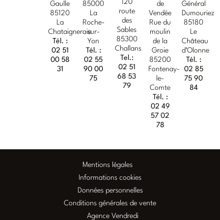
120
Gaulle
85000
de
Général
route
85120
La
Vendée
Dumouriez
des
La
Roche-
Rue du
85180
Sables
Chataigneraie
sur-
moulin
Le
85300
Tél. :
Yon
de la
Château
Challans
02 51
Tél. :
Groie
d’Olonne
Tel.:
00 58
02 55
85200
Tél. :
02 51
31
90 00
Fontenay-
02 85
68 53
75
le-
75 90
79
Comte
84
Tél. :
02 49
57 02
78
Mentions légales
Informations cookies
Données personnelles
Conditions générales de vente
Agence Vendredi