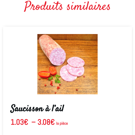
Produits similaires
Saucisson à l’ail
1.03
€
–
3.08
€
la pièce