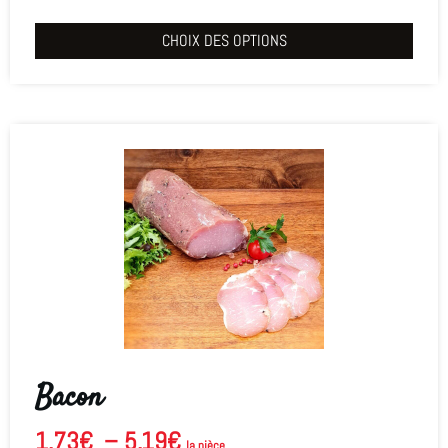
CHOIX DES OPTIONS
Bacon
1.73
€
–
5.19
€
la pièce