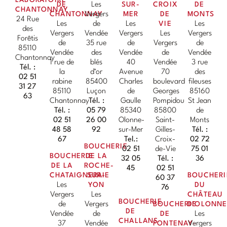
LABORATOIRE
DE
Les
SUR-
CROIX
DE
CHANTONNAY
CHANTONNAY
Vergers
MER
DE
MONTS
24 Rue
Les
de
Les
VIE
Les
des
Vergers
Vendée
Vergers
Les
Vergers
Forêtis
de
35 rue
de
Vergers
de
85110
Vendée
des
Vendée
de
Vendée
Chantonnay
1 rue de
blés
40
Vendée
3 rue
Tél. :
la
d’or
Avenue
70
des
02 51
rabine
85400
Charles
boulevard
fileuses
31 27
85110
Luçon
de
Georges
85160
63
Chantonnay
Tél. :
Gaulle
Pompidou
St Jean
Tél. :
05 79
85340
85800
de
02 51
26 00
Olonne-
Saint-
Monts
48 58
92
sur-Mer
Gilles-
Tél. :
67
Tel.:
Croix-
02 72
BOUCHERIE
02 51
de-Vie
75 01
BOUCHERIE
DE LA
32 05
Tél. :
36
DE LA
ROCHE-
45
02 51
CHATAIGNERAIE
SUR-
BOUCHERI
60 37
Les
YON
DU
76
Vergers
Les
CHÂTEAU
BOUCHERIE
de
Vergers
BOUCHERIE
D'OLONN
DE
Vendée
de
DE
Les
CHALLANS
37
Vendée
FONTENAY-
Vergers