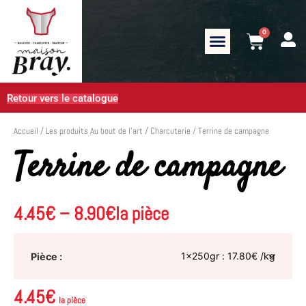
0
Retour vers le catalogue
Accueil
/
Les produits Au bout de l’art
/
Charcuterie
/ Terrine de campagne
Terrine de campagne
4.45
€
–
8.90
€
la pièce
Pièce
4.45
€
la pièce