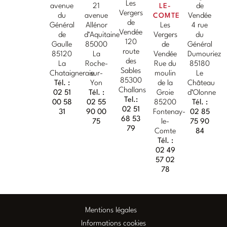
Les
avenue
21
LE-
de
Vergers
du
avenue
COMTE
Vendée
de
Général
Allénor
Les
4 rue
Vendée
de
d’Aquitaine
Vergers
du
120
Gaulle
85000
de
Général
route
85120
La
Vendée
Dumouriez
des
La
Roche-
Rue du
85180
Sables
Chataigneraie
sur-
moulin
Le
85300
Tél. :
Yon
de la
Château
Challans
02 51
Tél. :
Groie
d’Olonne
Tel.:
00 58
02 55
85200
Tél. :
02 51
31
90 00
Fontenay-
02 85
68 53
75
le-
75 90
79
Comte
84
Tél. :
02 49
57 02
78
Mentions légales
Informations cookies