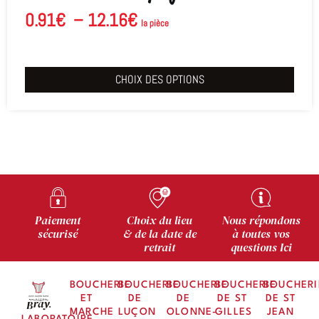
0.91
€
–
12.16
€
la pièce
CHOIX DES OPTIONS
Paiement
Choix du lieu
Nous répondons
sécurisé
& de la date de
à toutes vos
retrait
questions Ici
BOUCHERIE
BOUCHERIE
BOUCHERIE
BOUCHERIE
BOUCHERI
ET
DE
DE
DE ST
DE ST
MARCHE
LUÇON
OLONNE-
GILLES
JEAN