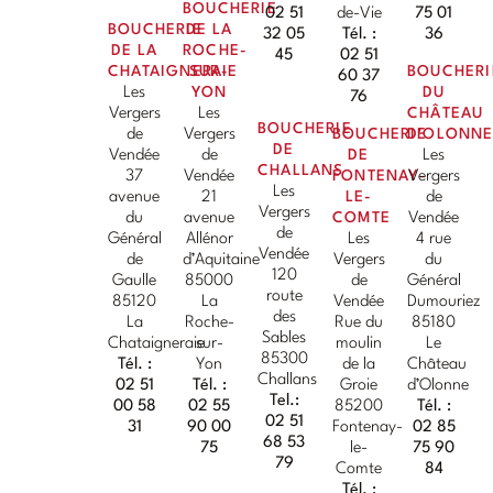
BOUCHERIE
02 51
de-Vie
75 01
BOUCHERIE
DE LA
32 05
Tél. :
36
DE LA
ROCHE-
45
02 51
CHATAIGNERAIE
SUR-
BOUCHERI
60 37
Les
YON
DU
76
Vergers
Les
CHÂTEAU
BOUCHERIE
de
Vergers
BOUCHERIE
D'OLONN
DE
Vendée
de
DE
Les
CHALLANS
37
Vendée
FONTENAY-
Vergers
Les
avenue
21
LE-
de
Vergers
du
avenue
COMTE
Vendée
de
Général
Allénor
Les
4 rue
Vendée
de
d’Aquitaine
Vergers
du
120
Gaulle
85000
de
Général
route
85120
La
Vendée
Dumouriez
des
La
Roche-
Rue du
85180
Sables
Chataigneraie
sur-
moulin
Le
85300
Tél. :
Yon
de la
Château
Challans
02 51
Tél. :
Groie
d’Olonne
Tel.:
00 58
02 55
85200
Tél. :
02 51
31
90 00
Fontenay-
02 85
68 53
75
le-
75 90
79
Comte
84
Tél. :