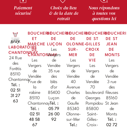
Paiement
Choix du lieu
Nous répondons
sécurisé
& de la date de
à toutes vos
retrait
questions Ici
BOUCHERIE
BOUCHERIE
BOUCHERIE
BOUCHERIE
BOUCHERI
ET
DE
DE
DE ST
DE ST
MARCHE
LUÇON
OLONNE-
GILLES
JEAN
LABORATOIRE
DE
Les
SUR-
CROIX
DE
CHANTONNAY
CHANTONNAY
Vergers
MER
DE
MONTS
24 Rue
Les
de
Les
VIE
Les
des
Vergers
Vendée
Vergers
Les
Vergers
Forêtis
de
35 rue
de
Vergers
de
85110
Vendée
des
Vendée
de
Vendée
Chantonnay
1 rue de
blés
40
Vendée
3 rue
Tél. :
la
d’or
Avenue
70
des
02 51
rabine
85400
Charles
boulevard
fileuses
31 27
85110
Luçon
de
Georges
85160
63
Chantonnay
Tél. :
Gaulle
Pompidou
St Jean
Tél. :
05 79
85340
85800
de
02 51
26 00
Olonne-
Saint-
Monts
48 58
92
sur-Mer
Gilles-
Tél. :
67
Tel.:
Croix-
02 72