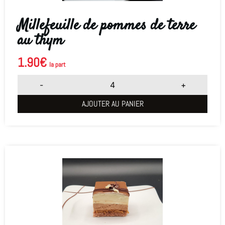
Millefeuille de pommes de terre
au thym
1.90
€
la part
-
+
AJOUTER AU PANIER