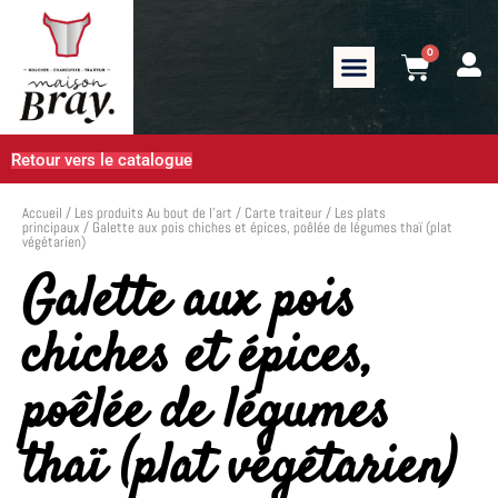
0
Retour vers le catalogue
Accueil
/
Les produits Au bout de l’art
/
Carte traiteur
/
Les plats
principaux
/ Galette aux pois chiches et épices, poêlée de légumes thaï (plat
végétarien)
Galette aux pois
chiches et épices,
poêlée de légumes
thaï (plat végétarien)