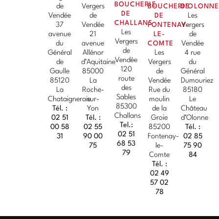
BOUCHERIE
de
Vergers
BOUCHERIE
D'OLONN
DE
Vendée
de
DE
Les
CHALLANS
37
Vendée
FONTENAY-
Vergers
Les
avenue
21
LE-
de
Vergers
du
avenue
COMTE
Vendée
de
Général
Allénor
Les
4 rue
Vendée
de
d’Aquitaine
Vergers
du
120
Gaulle
85000
de
Général
route
85120
La
Vendée
Dumouriez
des
La
Roche-
Rue du
85180
Sables
Chataigneraie
sur-
moulin
Le
85300
Tél. :
Yon
de la
Château
Challans
02 51
Tél. :
Groie
d’Olonne
Tel.:
00 58
02 55
85200
Tél. :
02 51
31
90 00
Fontenay-
02 85
68 53
75
le-
75 90
79
Comte
84
Tél. :
02 49
57 02
78