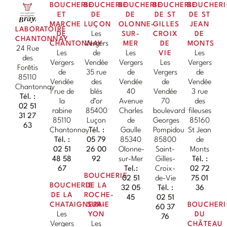
BOUCHERIE
BOUCHERIE
BOUCHERIE
BOUCHERIE
BOUCHERI
ET
DE
DE
DE ST
DE ST
MARCHE
LUÇON
OLONNE-
GILLES
JEAN
LABORATOIRE
DE
Les
SUR-
CROIX
DE
CHANTONNAY
CHANTONNAY
Vergers
MER
DE
MONTS
24 Rue
Les
de
Les
VIE
Les
des
Vergers
Vendée
Vergers
Les
Vergers
Forêtis
de
35 rue
de
Vergers
de
85110
Vendée
des
Vendée
de
Vendée
Chantonnay
1 rue de
blés
40
Vendée
3 rue
Tél. :
la
d’or
Avenue
70
des
02 51
rabine
85400
Charles
boulevard
fileuses
31 27
85110
Luçon
de
Georges
85160
63
Chantonnay
Tél. :
Gaulle
Pompidou
St Jean
Tél. :
05 79
85340
85800
de
02 51
26 00
Olonne-
Saint-
Monts
48 58
92
sur-Mer
Gilles-
Tél. :
67
Tel.:
Croix-
02 72
BOUCHERIE
02 51
de-Vie
75 01
BOUCHERIE
DE LA
32 05
Tél. :
36
DE LA
ROCHE-
45
02 51
CHATAIGNERAIE
SUR-
BOUCHERI
60 37
Les
YON
DU
76
Vergers
Les
CHÂTEAU