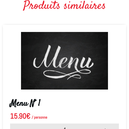
Produits similaires
Menu N° 1
15.90
€
/ personne