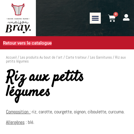
0
Retour vers le catalogue
Accueil
/
Les produits Au bout de l’art
/
Carte traiteur
/
Les Garnitures
/ Riz aux
petits légumes
Riz aux petits
légumes
Composition :
riz, carotte, courgette, oignon, ciboulette, curcuma.
Allergènes
: blé.