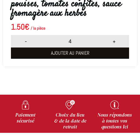
pousses, tomates confites, sauce
fromagère aux herbes
1.50
€
/ la pièce
-
+
AJOUTER AU PANIER
Paiement
Choix du lieu
Nous répondons
sécurisé
& de la date de
à toutes vos
retrait
questions Ici