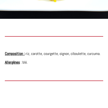
Composition :
riz, carotte, courgette, oignon, ciboulette, curcuma.
Allergènes
: blé.