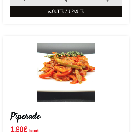
-
+
AJOUTER AU PANIER
Piperade
1.90
€
la part