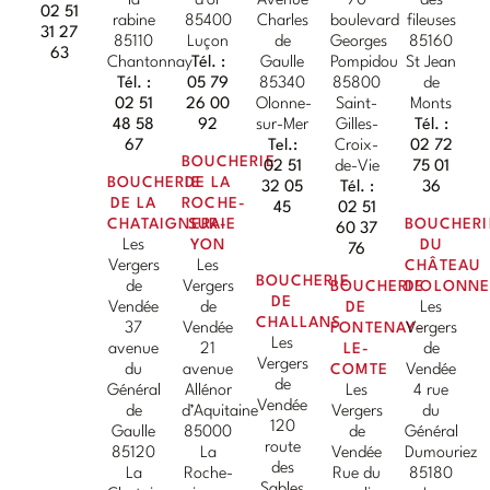
la
d’or
Avenue
70
des
02 51
rabine
85400
Charles
boulevard
fileuses
31 27
85110
Luçon
de
Georges
85160
63
Chantonnay
Tél. :
Gaulle
Pompidou
St Jean
Tél. :
05 79
85340
85800
de
02 51
26 00
Olonne-
Saint-
Monts
48 58
92
sur-Mer
Gilles-
Tél. :
67
Tel.:
Croix-
02 72
BOUCHERIE
02 51
de-Vie
75 01
BOUCHERIE
DE LA
32 05
Tél. :
36
DE LA
ROCHE-
45
02 51
CHATAIGNERAIE
SUR-
BOUCHERI
60 37
Les
YON
DU
76
Vergers
Les
CHÂTEAU
BOUCHERIE
de
Vergers
BOUCHERIE
D'OLONN
DE
Vendée
de
DE
Les
CHALLANS
37
Vendée
FONTENAY-
Vergers
Les
avenue
21
LE-
de
Vergers
du
avenue
COMTE
Vendée
de
Général
Allénor
Les
4 rue
Vendée
de
d’Aquitaine
Vergers
du
120
Gaulle
85000
de
Général
route
85120
La
Vendée
Dumouriez
des
La
Roche-
Rue du
85180
Sables