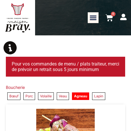
0
Pour vos commandes de menu / plats traiteur, merci
de prévoir un retrait sous 5 jours minimum
Boucherie
Bœuf
Porc
Volaille
Veau
Agneau
Lapin