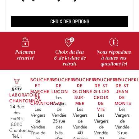
CHOIX DES OPTIONS
Paiement
Choix du lieu
Nous répondons
sécurisé
& de la date de
à toutes vos
retrait
questions Ici
BOUCHERIE
BOUCHERIE
BOUCHERIE
BOUCHERIE
BOUCHERI
ET
DE
DE
DE ST
DE ST
MARCHE
LUÇON
OLONNE-
GILLES
JEAN
LABORATOIRE
DE
Les
SUR-
CROIX
DE
CHANTONNAY
CHANTONNAY
Vergers
MER
DE
MONTS
24 Rue
Les
de
Les
VIE
Les
des
Vergers
Vendée
Vergers
Les
Vergers
Forêtis
de
35 rue
de
Vergers
de
85110
Vendée
des
Vendée
de
Vendée
Chantonnay
1 rue de
blés
40
Vendée
3 rue
Tél. :