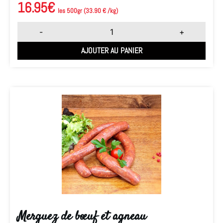
16.95
€
les 500gr (33.90 € /kg)
-
+
AJOUTER AU PANIER
Merguez de bœuf et agneau