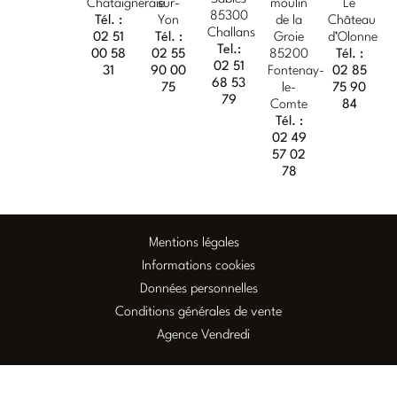
Chataigneraie
sur-
moulin
Le
85300
Tél. :
Yon
de la
Château
Challans
02 51
Tél. :
Groie
d’Olonne
Tel.:
00 58
02 55
85200
Tél. :
02 51
31
90 00
Fontenay-
02 85
68 53
75
le-
75 90
79
Comte
84
Tél. :
02 49
57 02
78
Mentions légales
Informations cookies
Données personnelles
Conditions générales de vente
Agence Vendredi